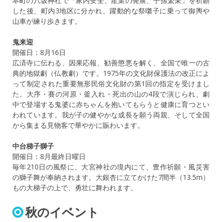
本町の八坂神社で「家内安全、産業の発展、子孫繁栄」を祈願
した後、町内3地区に分かれ、躍動的な祭囃子に乗って御輿や
山車が練り歩きます。
鬼来迎
開催日：8月16日
広済寺に伝わる、因果応報、勧善懲悪を解く、全国で唯一の古
典的地獄劇（仏教劇）です。1975年の文化財保護法の改正によ
って制定された重要無形民俗文化財の第1回の指定を受けまし
た。大序・賽の河原・釜入れ・死出の山の4段で演じられ、劇
中で登場する鬼婆に赤ちゃんを抱いてもらうと健康に育つとい
われています。我が子の健やかな成長を願う両親、そして全国
から集まる見物客で華やかに賑わいます。
中台梯子獅子
開催日：8月最終日曜日
毎年210日の風祭に、大宮神社の境内にて、豊作祈願・風災害
の獅子舞が奉納されます。大銀杏に立てかけた7間半（13.5m）
もの大梯子の上で、勇壮に舞われます。
秋のイベント