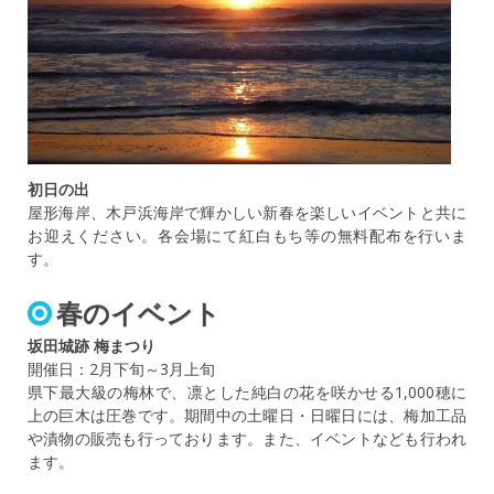
初日の出
屋形海岸、木戸浜海岸で輝かしい新春を楽しいイベントと共に
お迎えください。各会場にて紅白もち等の無料配布を行いま
す。
春のイベント
坂田城跡 梅まつり
開催日：2月下旬～3月上旬
県下最大級の梅林で、凛とした純白の花を咲かせる1,000穂に
上の巨木は圧巻です。期間中の土曜日・日曜日には、梅加工品
や漬物の販売も行っております。また、イベントなども行われ
ます。