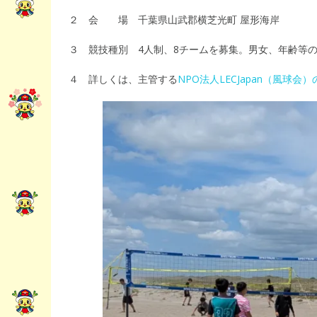
２ 会 場 千葉県山武郡横芝光町 屋形海岸
３ 競技種別 4人制、8チームを募集。男女、年齢等
４ 詳しくは、主管する
NPO法人LECJapan（風球会