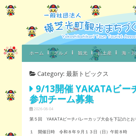
Skip
to
content
ホーム
グルメ
観光
お土産
海・
Category: 最新トピックス
9/13開催 YAKAT
参加チーム募集
2026-08-04
第５回 YAKATAビーチバレーカップ大会を下記のと
１ 開催日時 令和８年９月１３日（日）午前８時