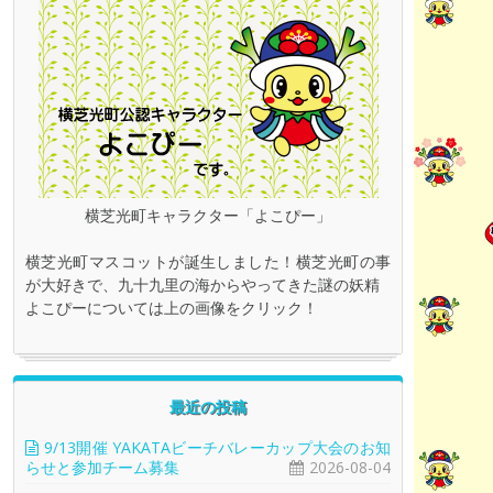
横芝光町キャラクター「よこぴー」
横芝光町マスコットが誕生しました！横芝光町の事
が大好きで、九十九里の海からやってきた謎の妖精
よこぴーについては上の画像をクリック！
最近の投稿
9/13開催 YAKATAビーチバレーカップ大会のお知
らせと参加チーム募集
2026-08-04