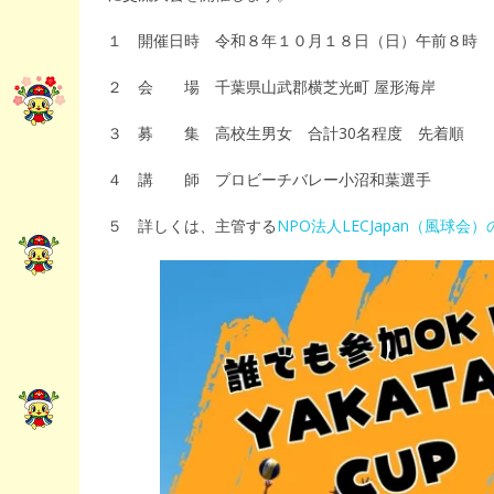
１ 開催日時 令和８年１０月１８日（日）午前８時
２ 会 場 千葉県山武郡横芝光町 屋形海岸
３ 募 集 高校生男女 合計30名程度 先着順
４ 講 師 プロビーチバレー小沼和葉選手
５ 詳しくは、主管する
NPO法人LECJapan（風球会